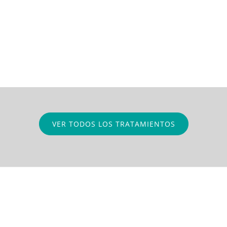
VER TODOS LOS TRATAMIENTOS
Experiencia
Contamos con un equipo de Doctores con
experiencia altamente especializados en cada
área de la odontología.