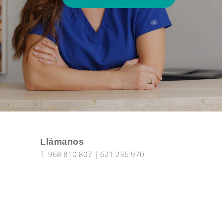
Llámanos
T.
968 810 807
|
621 236 970